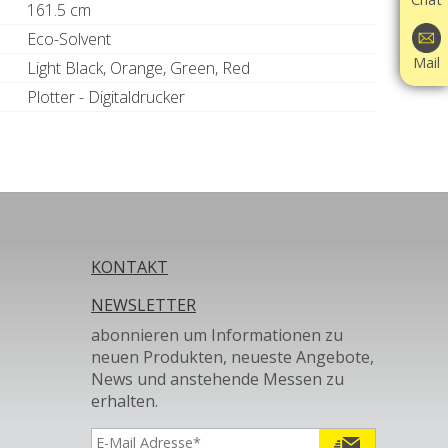
161.5 cm
Eco-Solvent
Mail
Light Black, Orange, Green, Red
Plotter - Digitaldrucker
KONTAKT
NEWSLETTER
abonnieren um Informationen zu
neuen Produkten, neueste Angebote,
News und anstehende Messen zu
erhalten.