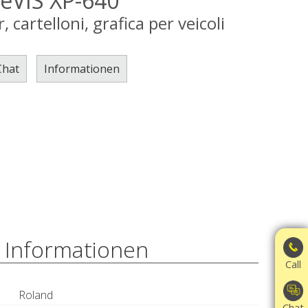
eVIS XP-640
cartelloni, grafica per veicoli
Chat
Informationen
 Informationen
Call
Roland
Chat