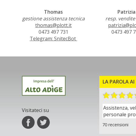
Thomas
Patrizia
gestione assistenza tecnica
resp. vendite
thomas@plott.it
patrizia@plot
0473 497 731
0473 497 
Telegram: SnitecBot
LA PAROLA AI 
Assistenza, ve
Visitateci su
personale pro
70 recensioni