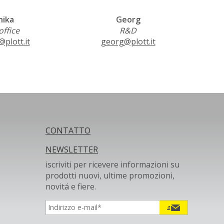
ika
Georg
ffice
R&D
plott.it
georg@plott.it
CONTATTO
NEWSLETTER
iscriviti per ricevere informazioni su
prodotti nuovi, ultime promozioni,
novitá e fiere.