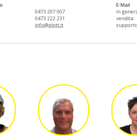
o
E-Mail
0473 207 007
in genera
0473 222 231
vendita:
info@plott.it
supporto