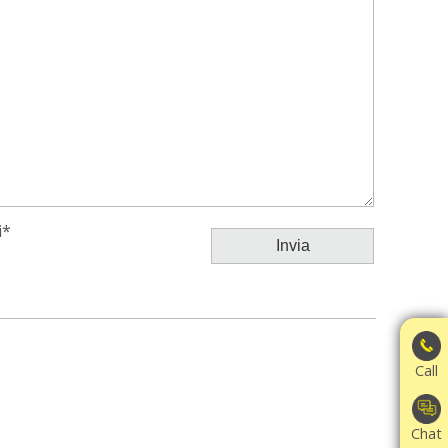
i*
Call
Chat