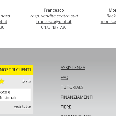
Francesco
Mon
 nord
resp. vendite centro sud
Backo
t.it
francesco@plott.it
monika@
730
0473 497 730
ASSISTENZA
NOSTRI CLIENTI
FAQ
5
/ 5
TUTORIALS
loce e
FINANZIAMENTI
fesionale.
vedi tutte
FIERE