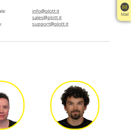
le:
info@plott.it
Mail
sales@plott.it
:
support@plott.it