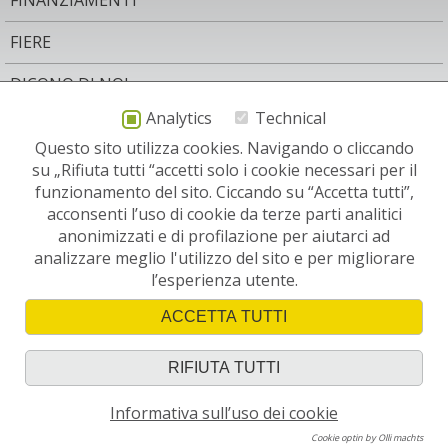
FINANZIAMENTI
FIERE
DICONO DI NOI
Analytics
Technical
AREA LEGALE
Questo sito utilizza cookies. Navigando o cliccando
CONTATTO
su „Rifiuta tutti “accetti solo i cookie necessari per il
funzionamento del sito. Ciccando su “Accetta tutti”,
NEWSLETTER
acconsenti l’uso di cookie da terze parti analitici
anonimizzati e di profilazione per aiutarci ad
SITI RELEVANTI:
analizzare meglio l'utilizzo del sito e per migliorare
l’esperienza utente.
ACCETTA TUTTI
RIFIUTA TUTTI
© 2011-2026 Snitec srl - All Rights Reserved. Tutte le indicazione
Informativa sull’uso dei cookie
sono soggetti a cambiamenti senza preavviso.
Cookie optin by Olli machts