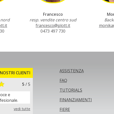
Francesco
Mon
 nord
resp. vendite centro sud
Backo
t.it
francesco@plott.it
monika@
730
0473 497 730
ASSISTENZA
NOSTRI CLIENTI
FAQ
5
/ 5
TUTORIALS
loce e
FINANZIAMENTI
fesionale.
vedi tutte
FIERE