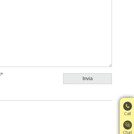
i*
Call
Chat