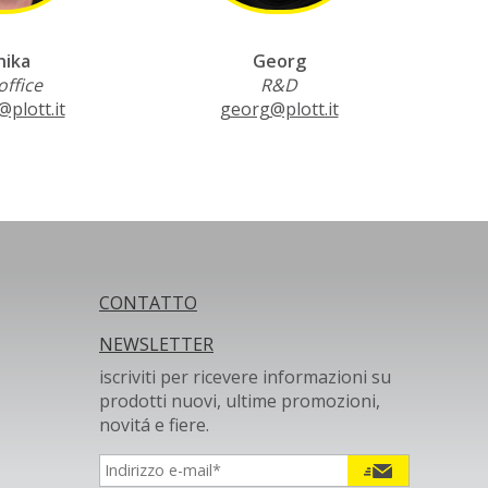
ika
Georg
ffice
R&D
plott.it
georg@plott.it
CONTATTO
NEWSLETTER
iscriviti per ricevere informazioni su
prodotti nuovi, ultime promozioni,
novitá e fiere.