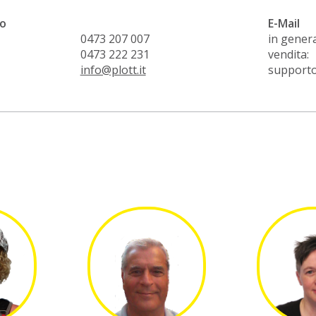
o
E-Mail
0473 207 007
in genera
0473 222 231
vendita:
info@plott.it
supporto