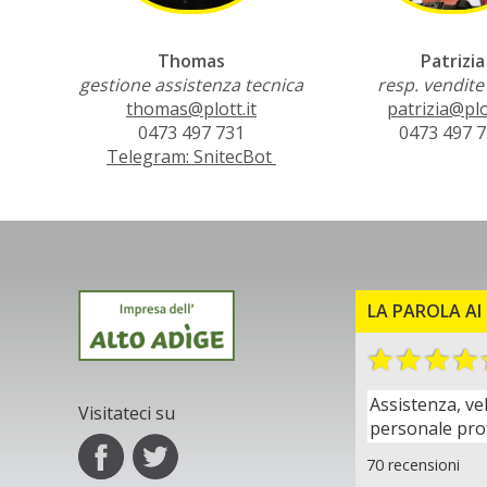
Thomas
Patrizia
gestione assistenza tecnica
resp. vendite
thomas@plott.it
patrizia@plot
0473 497 731
0473 497 
Telegram: SnitecBot
LA PAROLA AI 
Assistenza, ve
Visitateci su
personale pro
70 recensioni