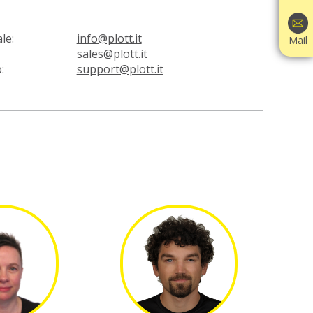
le:
info@plott.it
Mail
sales@plott.it
:
support@plott.it