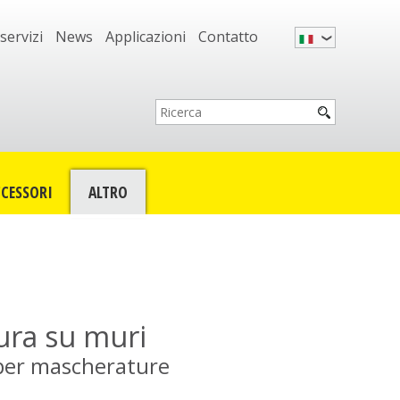
 servizi
News
Applicazioni
Contatto
CESSORI
ALTRO
ra su muri
 per mascherature