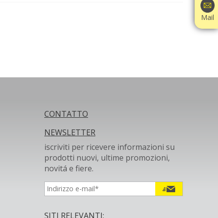
Mail
CONTATTO
NEWSLETTER
iscriviti per ricevere informazioni su
prodotti nuovi, ultime promozioni,
novitá e fiere.
SITI RELEVANTI: