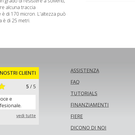
in grado di resistere a solventi,
are alcuna traccia
e è di 170 micron. L'altezza può
è di 25 metri.
ASSISTENZA
NOSTRI CLIENTI
FAQ
5
/ 5
TUTORIALS
loce e
FINANZIAMENTI
fesionale.
vedi tutte
FIERE
DICONO DI NOI