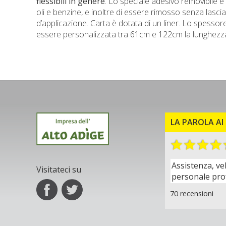
flessibili in genere
. Lo speciale adesivo removibile è 
oli e benzine, e inoltre di essere rimosso senza lasci
d’applicazione. Carta è dotata di un liner. Lo spessor
essere personalizzata tra 61cm e 122cm la lunghezza 
LA PAROLA AI 
Assistenza, ve
Visitateci su
personale pro
70 recensioni