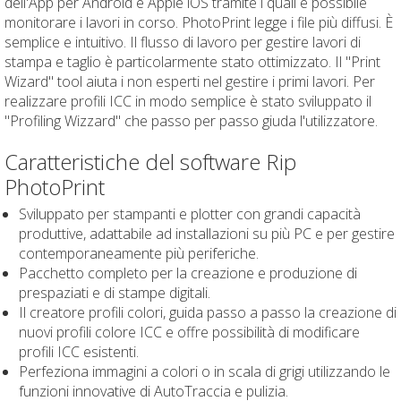
dell'App per Android e Apple iOS tramite i quali è possibile
monitorare i lavori in corso. PhotoPrint legge i file più diffusi. È
semplice e intuitivo. Il flusso di lavoro per gestire lavori di
stampa e taglio è particolarmente stato ottimizzato. Il "Print
Wizard" tool aiuta i non esperti nel gestire i primi lavori. Per
realizzare profili ICC in modo semplice è stato sviluppato il
"Profiling Wizzard" che passo per passo giuda l'utilizzatore.
Caratteristiche del software Rip
PhotoPrint
Sviluppato per stampanti e plotter con grandi capacità
produttive, adattabile ad installazioni su più PC e per gestire
contemporaneamente più periferiche.
Pacchetto completo per la creazione e produzione di
prespaziati e di stampe digitali.
Il creatore profili colori, guida passo a passo la creazione di
nuovi profili colore ICC e offre possibilità di modificare
profili ICC esistenti.
Perfeziona immagini a colori o in scala di grigi utilizzando le
funzioni innovative di AutoTraccia e pulizia.