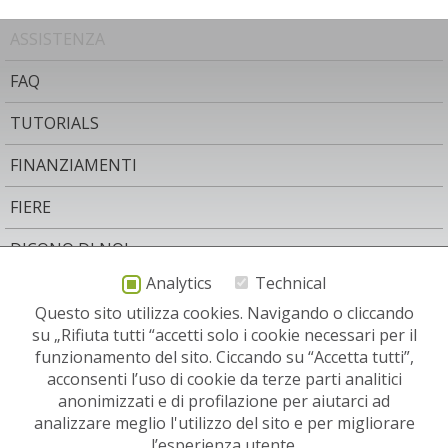
ASSISTENZA
FAQ
TUTORIALS
FINANZIAMENTI
FIERE
DICONO DI NOI
Analytics
Technical
AREA LEGALE
Questo sito utilizza cookies. Navigando o cliccando
CONTATTO
su „Rifiuta tutti “accetti solo i cookie necessari per il
funzionamento del sito. Ciccando su “Accetta tutti”,
NEWSLETTER
acconsenti l’uso di cookie da terze parti analitici
anonimizzati e di profilazione per aiutarci ad
SITI RELEVANTI:
analizzare meglio l'utilizzo del sito e per migliorare
l’esperienza utente.