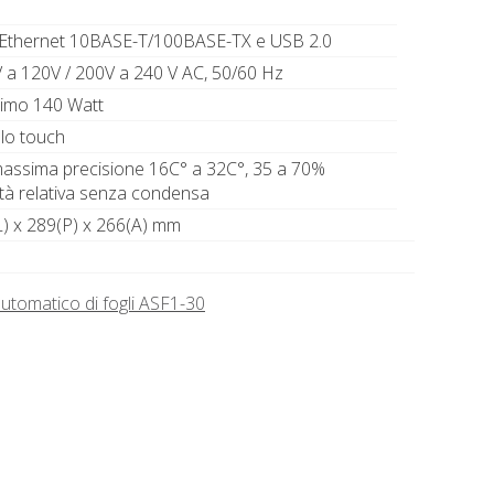
, Ethernet 10BASE-T/100BASE-TX e USB 2.0
 a 120V / 200V a 240 V AC, 50/60 Hz
imo 140 Watt
lo touch
assima precisione 16C° a 32C°, 35 a 70%
tà relativa senza condensa
) x 289(P) x 266(A) mm
automatico di fogli ASF1-30