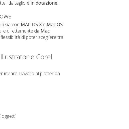
otter da taglio è
in dotazione
.
dows
li
sia con
MAC OS X
e
Mac OS
iare direttamente
da Mac
lessibilità di poter scegliere tra
llustrator e Corel
er inviare il lavoro al plotter da
 oggetti