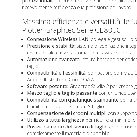
professionali
, offrendo una serie di funzionalità av
notevolmente l'efficienza e la precisione del lavoro.
Massima efficienza e versatilità: le f
Plotter Graphtec Serie CE8000
Connessione Wireless LAN:
collega e gestisci i pl
Precisione e stabilità:
sistema di aspirazione integ
del materiale e invio automatico di avvisi via e-mail.
Automazione avanzata:
lettura barcode per carica
taglio.
Compatibilità e flessibilità:
compatibile con Mac O
Adobe Illustrator e CorelDRAW.
Software potente:
Graphtec Studio 2 per creare g
Mezzo taglio e taglio passante
con un unico utens
Compatibilità con qualunque stampante
per la c
tramite la funzione Stampa & Taglio.
Compensazione dei crocini multipli
con supporto 
Utilizzo a tutta larghezza
per ridurre al minimo lo
Posizionamento del lavoro di taglio
anche fuori d
completamente il materiale disponibile.