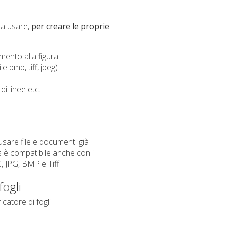
 da usare,
per creare le proprie
mento alla figura
e bmp, tiff, jpeg)
i linee etc.
usare file e documenti già
 è compatibile anche con i
 JPG, BMP e Tiff.
fogli
catore di fogli