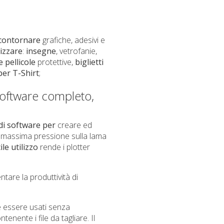
contornare
grafiche, adesivi e
lizzare
:
insegne
, vetrofanie,
e
pellicole
protettive,
biglietti
per T-Shirt
;
software completo,
di software
per
creare ed
a massima pressione sulla lama
ile utilizzo
rende i plotter
ntare la produttività di
 essere usati senza
ente i file da tagliare. Il