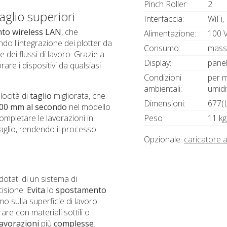
Pinch Roller
2
aglio superiori
Interfaccia:
WiFi
nto
wireless
LAN
, che
Alimentazione:
100 V
ndo l'integrazione dei plotter da
Consumo:
mass
e dei flussi di lavoro. Grazie a
Display:
panel
are i dispositivi da qualsiasi
Condizioni
per m
ambientali:
umidi
locità di
taglio
migliorata, che
Dimensioni:
677(L
000 mm al secondo
nel modello
Peso
11 kg
mpletare le lavorazioni in
taglio, rendendo il processo
Opzionale:
caricatore 
otati di un sistema di
cisione.
Evita
lo
spostamento
o sulla superficie di lavoro.
are con materiali sottili o
lavorazioni
più
complesse
.