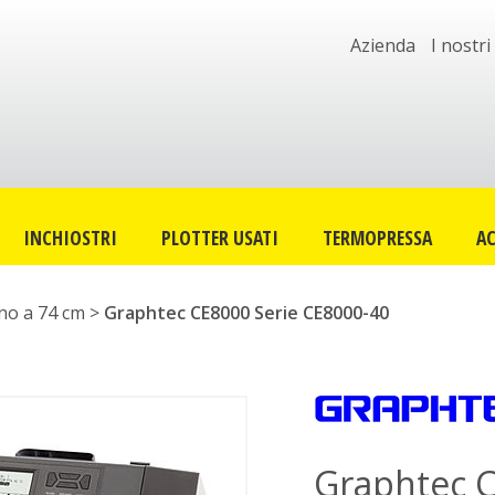
Azienda
I nostri
INCHIOSTRI
PLOTTER USATI
TERMOPRESSA
AC
ino a 74 cm
>
Graphtec CE8000 Serie CE8000-40
Graphtec 