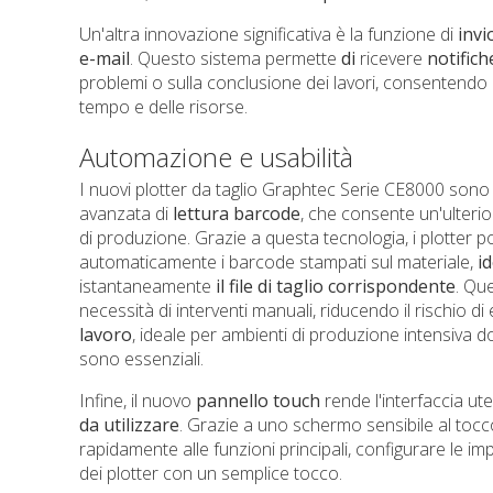
Un'altra innovazione significativa è la funzione di
invi
e-mail
. Questo sistema permette
di
ricevere
notifich
problemi o sulla conclusione dei lavori, consentendo 
tempo e delle risorse.
Automazione e usabilità
I nuovi plotter da taglio Graphtec Serie CE8000 sono
avanzata di
lettura
barcode
, che consente un'ulter
di produzione. Grazie a questa tecnologia, i plotter 
automaticamente i barcode stampati sul materiale,
i
istantaneamente
il
file
di
taglio
corrispondente
. Qu
necessità di interventi manuali, riducendo il rischio di
lavoro
, ideale per ambienti di produzione intensiva do
sono essenziali.
Infine, il nuovo
pannello
touch
rende l'interfaccia ute
da
utilizzare
. Grazie a uno schermo sensibile al toc
rapidamente alle funzioni principali, configurare le i
dei plotter con un semplice tocco.