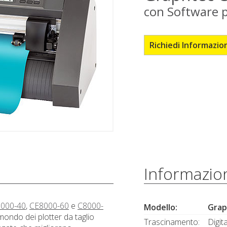
con Software 
Richiedi Informazio
Informazion
000-40
,
CE8000-60
e
C8000-
Modello:
Grap
mondo dei plotter da taglio
Trascinamento:
Digit