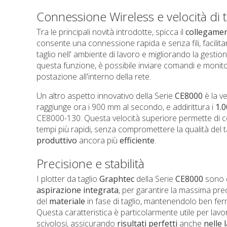
Connessione Wireless e velocità di t
Tra le principali novità introdotte, spicca il
collegame
consente una connessione rapida e senza fili, facilita
taglio nell' ambiente di lavoro e migliorando la gestion
questa funzione, è possibile inviare comandi e monitor
postazione all'interno della rete.
Un altro aspetto innovativo della Serie
CE8000
è la ve
raggiunge ora i 900 mm al secondo, e addirittura i
1.
CE8000-130. Questa velocità superiore permette di co
tempi più rapidi, senza compromettere la qualità del 
produttivo
ancora più
efficiente
.
Precisione e stabilità
I plotter da taglio
Graphtec
della Serie
CE8000
sono d
aspirazione
integrata
, per garantire la massima pre
del
materiale
in fase di taglio, mantenendolo ben ferm
Questa caratteristica è particolarmente utile per lavor
scivolosi, assicurando
risultati
perfetti
anche
nelle