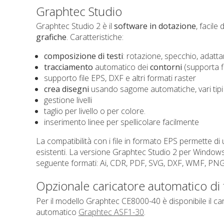
Graphtec Studio
Graphtec Studio 2 è il
software in dotazione
, facile
grafiche
. Caratteristiche:
composizione di testi
: rotazione, specchio, adatta
tracciamento
automatico dei
contorni
(supporta fil
supporto file EPS, DXF e altri formati raster
crea disegni
usando sagome automatiche, vari tipi d
gestione livelli
taglio per livello o per colore.
inserimento linee per spellicolare facilmente
La compatibilità con i file in formato EPS permette di 
esistenti. La versione Graphtec Studio 2 per Windows
seguente formati: Ai, CDR, PDF, SVG, DXF, WMF, PNG,
Opzionale caricatore automatico di 
Per il modello Graphtec CE8000-40 è disponibile il cari
automatico
Graphtec ASF1-30
.