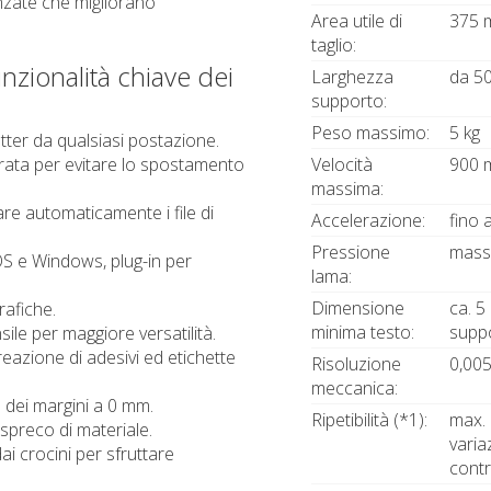
anzate che migliorano
Area utile di
375 m
taglio:
unzionalità chiave dei
Larghezza
da 5
supporto:
Peso massimo:
5 kg
otter da qualsiasi postazione.
rata per evitare lo spostamento
Velocità
900 
massima:
re automaticamente i file di
Accelerazione:
fino 
Pressione
mass
S e Windows, plug-in per
lama:
Dimensione
ca. 5
rafiche.
minima testo:
supp
ile per maggiore versatilità.
reazione di adesivi ed etichette
Risoluzione
0,00
meccanica:
dei margini a 0 mm.
Ripetibilità (*1):
max. 
 spreco di materiale.
varia
ai crocini per sfruttare
contr