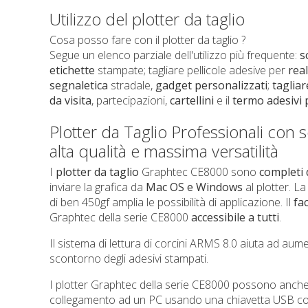
Utilizzo del plotter da taglio
Cosa posso fare con il plotter da taglio ?
Segue un elenco parziale dell'utilizzo più frequente:
s
etichette
stampate; tagliare pellicole adesive per
rea
segnaletica
stradale,
gadget
personalizzati
;
tagliar
da visita
, partecipazioni,
cartellini
e il
termo adesivi 
Plotter da Taglio Professionali con 
alta qualità e massima versatilità
I
plotter da taglio
Graphtec CE8000 sono
completi 
inviare la grafica da
Mac OS e Windows
al plotter. L
di ben 450gf amplia le possibilità di applicazione. Il
fac
Graphtec della serie CE8000
accessibile a tutti
.
Il sistema di lettura di corcini ARMS 8.0 aiuta ad aume
scontorno degli adesivi stampati.
I plotter Graphtec della serie CE8000 possono anche
collegamento ad un PC usando una chiavetta USB conten