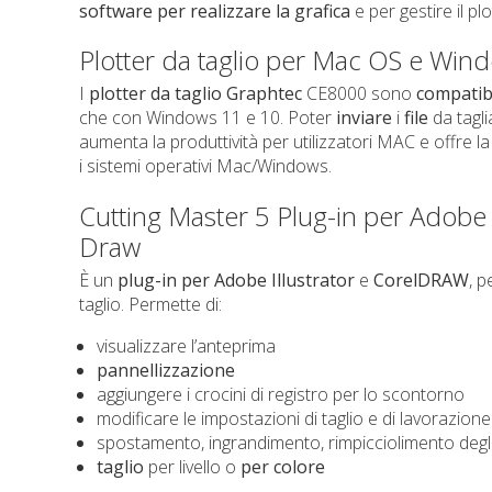
software per realizzare la grafica
e per gestire il pl
Plotter da taglio per Mac OS e Win
I
plotter da taglio Graphtec
CE8000 sono
compatibi
che con Windows 11 e 10. Poter
inviare
i
file
da tagl
aumenta la produttività per utilizzatori MAC e offre la f
i sistemi operativi Mac/Windows.
Cutting Master 5 Plug-in per Adobe I
Draw
È un
plug-in
per Adobe Illustrator
e
CorelDRAW
, p
taglio. Permette di:
visualizzare l’anteprima
pannellizzazione
aggiungere i crocini di registro per lo scontorno
modificare le impostazioni di taglio e di lavorazione
spostamento, ingrandimento, rimpicciolimento degli
taglio
per livello o
per
colore