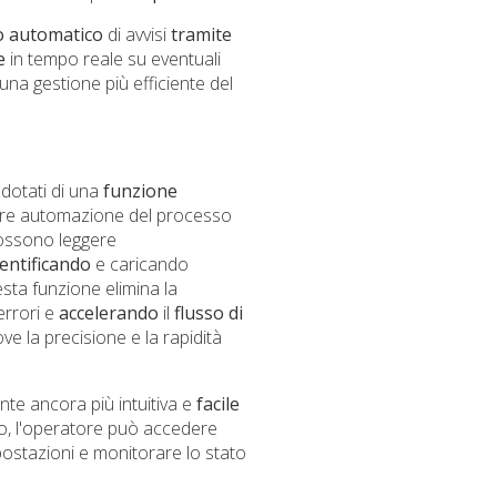
o
automatico
di avvisi
tramite
e
in tempo reale su eventuali
una gestione più efficiente del
 dotati di una
funzione
iore automazione del processo
possono leggere
dentificando
e caricando
esta funzione elimina la
 errori e
accelerando
il
flusso
di
ve la precisione e la rapidità
nte ancora più intuitiva e
facile
co, l'operatore può accedere
mpostazioni e monitorare lo stato