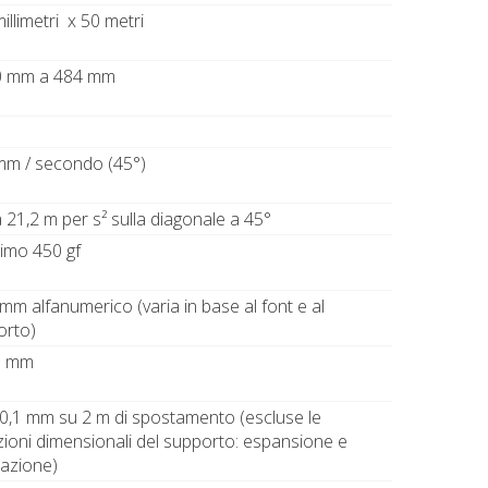
illimetri x 50 metri
0 mm a 484 mm
mm / secondo (45°)
a 21,2 m per s² sulla diagonale a 45°
imo 450 gf
 mm alfanumerico (varia in base al font e al
orto)
5 mm
0,1 mm su 2 m di spostamento (escluse le
zioni dimensionali del supporto: espansione e
azione)