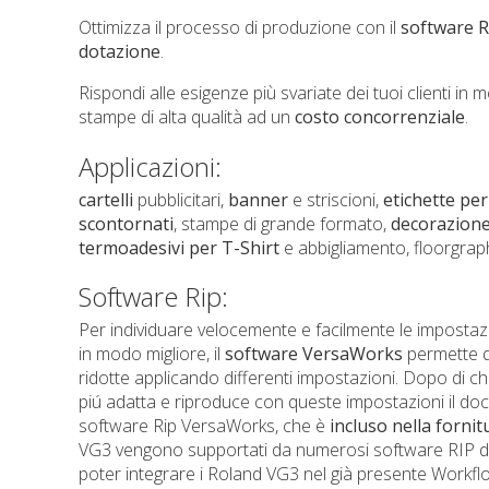
Ottimizza il processo di produzione con il
software R
dotazione
.
Rispondi alle esigenze più svariate dei tuoi clienti in
stampe di alta qualità ad un
costo concorrenziale
.
Applicazioni:
cartelli
pubblicitari,
banner
e striscioni,
etichette per
scontornati
, stampe di grande formato,
decorazion
termoadesivi per T-Shirt
e abbigliamento, floorgraph
Software Rip:
Per individuare velocemente e facilmente le imposta
in modo migliore, il
software VersaWorks
permette di
ridotte applicando differenti impostazioni. Dopo di ch
piú adatta e riproduce con queste impostazioni il do
software Rip VersaWorks, che è
incluso nella fornit
VG3 vengono supportati da numerosi software RIP da
poter integrare i Roland VG3 nel già presente Workfl