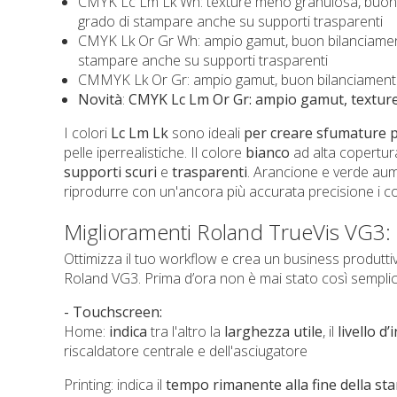
CMYK Lc Lm Lk Wh: texture meno granulosa, buon bi
grado di stampare anche su supporti trasparenti
CMYK Lk Or Gr Wh: ampio gamut, buon bilanciamento
stampare anche su supporti trasparenti
CMMYK Lk Or Gr: ampio gamut, buon bilanciamento
Novità
:
CMYK Lc Lm Or Gr: ampio gamut, textur
I colori
Lc Lm Lk
sono ideali
per creare sfumature p
pelle iperrealistiche. Il colore
bianco
ad alta copertur
supporti scuri
e
trasparenti
. Arancione e verde aum
riprodurre con un'ancora più accurata precisione i colo
Miglioramenti Roland TrueVis VG3:
Ottimizza il tuo workflow e crea un business produttiv
Roland VG3. Prima d’ora non è mai stato così semplice
- Touchscreen:
Home:
indica
tra l'altro la
larghezza utile
, il
livello d
riscaldatore centrale e dell'asciugatore
Printing: indica il
tempo rimanente alla fine della s