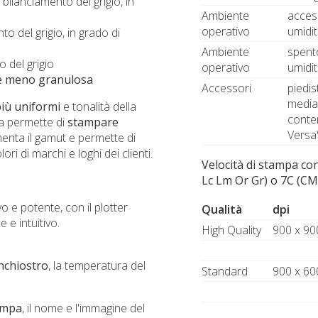
lanciamento del grigio, in
Ambiente
acces
operativo
umidi
 del grigio, in grado di
Ambiente
spent
 del grigio
operativo
umidi
e meno granulosa
Accessori
piedis
media 
iù uniformi
e tonalità della
conte
a permette di
stampare
Versa
enta il gamut e permette di
ri di marchi e loghi dei clienti.
Velocità di stampa co
Lc Lm Or Gr) o 7C (C
o e potente, con il plotter
Qualità
dpi
 e intuitivo.
High Quality
900 x 90
’inchiostro
, la temperatura del
Standard
900 x 60
tampa
, il nome e l'immagine del