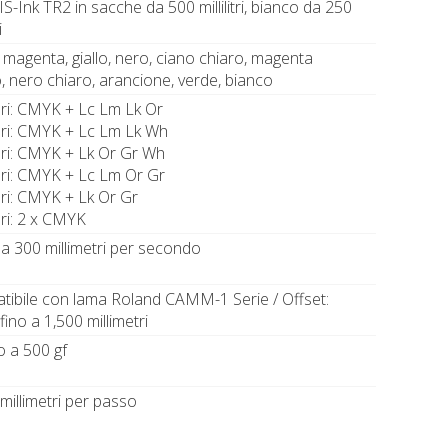
S-Ink TR2 in sacche da 500 millilitri, bianco da 250
i
 magenta, giallo, nero, ciano chiaro, magenta
, nero chiaro, arancione, verde, bianco
ori: CMYK + Lc Lm Lk Or
ori: CMYK + Lc Lm Lk Wh
ori: CMYK + Lk Or Gr Wh
ori: CMYK + Lc Lm Or Gr
ori: CMYK + Lk Or Gr
ri: 2 x CMYK
 a 300 millimetri per secondo
tibile con lama Roland CAMM-1 Serie / Offset:
fino a 1,500 millimetri
o a 500 gf
millimetri per passo