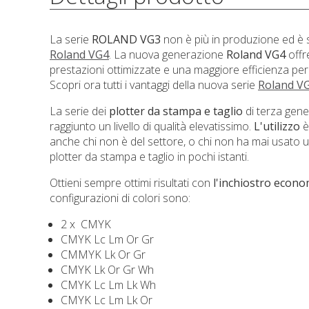
La serie
ROLAND VG3
non è più in produzione ed è s
Roland VG4
. La nuova generazione
Roland VG4
offr
prestazioni ottimizzate e una maggiore efficienza per 
Scopri ora tutti i vantaggi della nuova serie
Roland V
La serie dei
plotter da stampa e taglio
di terza gen
raggiunto un livello di qualità elevatissimo.
L'utilizzo
è
anche chi non è del settore, o chi non ha mai usato un 
plotter da stampa e taglio in pochi istanti.
Ottieni sempre ottimi risultati con
l'inchiostro econo
configurazioni di colori sono:
2 x CMYK
CMYK Lc Lm Or Gr
CMMYK Lk Or Gr
CMYK Lk Or Gr Wh
CMYK Lc Lm Lk Wh
CMYK Lc Lm Lk Or