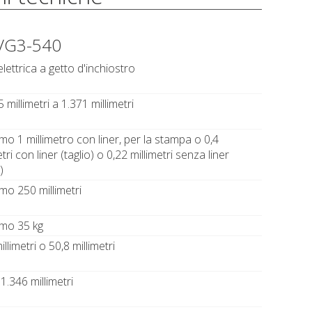
 VG3-540
lettrica a getto d'inchiostro
 millimetri a 1.371 millimetri
o 1 millimetro con liner, per la stampa o 0,4
etri con liner (taglio) o 0,22 millimetri senza liner
)
mo 250 millimetri
mo 35 kg
illimetri o 50,8 millimetri
 1.346 millimetri