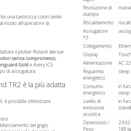
Risoluzione di
massi
stampa
e una tavolozza colori simile
Riscaldamento
riscal
al modo all'operatore di
Asciugatore
asciu
*3
Collegamento
Ether
ttare il plotter Roland alle tue
Display
Touchs
colori senza compromessi,
Alimentazione
AC 22
eenguard Gold
e Avery ICS.
o di asciugatura.
Risparmio
sleep
energetico
nd TR2 è la più adatta
Consumo
in fun
energetico
sleep 
Livello di
in fu
 8) è possibile ottimizzare
emissione
stand
acustica
 ora
Dimensioni /
2.632 
ilanciamento del grigio
Peso
189 k