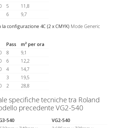
0
5
11,8
6
9,7
n la configurazione 4C (2 x CMYK)
Mode Generic
Pass
m² per ora
0
8
9,1
0
6
12,2
0
4
14,7
3
19,5
0
2
28,8
le specifiche tecniche tra Roland
odello precedente VG2-540
G3-540
VG2-540