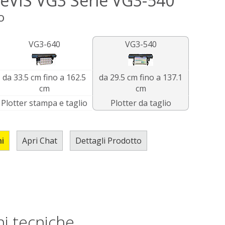
eVIS VG3 Serie
VG3-540
o
VG3-640
VG3-540
da 33.5 cm fino a 162.5
da 29.5 cm fino a 137.1
cm
cm
Plotter stampa e taglio
Plotter da taglio
ni
Apri Chat
Dettagli Prodotto
i tecniche