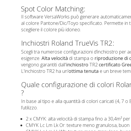
Spot Color Matching:
Il software VersaWorks può generare automaticament
al colore Pantone/Dic/Toyo specificato. Permette in t
scegliere il colore più idoneo.
Inchiostri Roland TrueVis TR2:
Scegli tra numerose configurazioni d’inchiostro per ada
esigenze.
Alta velocità
di stampa o
riproduzione di 
vengono garantiti dall'
inchiostro
TR2
certificato Gr
L'inchiostro TR2 ha un'
ottima tenuta
e un breve temp
Quale configurazione di colori Rola
?
In base al tipo e alla quantità di colori caricati (4, 7 o
l’utilizzo.
2 x CMYK: alta velocità di stampa fino a 30,4m² per
CMYK Lc Lm Lk Or: texture meno granulosa, buon b