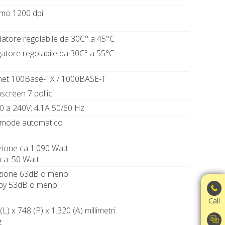
mo 1200 dpi
datore regolabile da 30C° a 45°C
gatore regolabile da 30C° a 55°C
net 100Base-TX / 1000BASE-T
creen 7 pollici
0 a 240V; 4.1A 50/60 Hz
 mode automatico
zione ca 1.090 Watt
ca. 50 Watt
nzione 63dB o meno
by 53dB o meno
Call
(L) x 748 (P) x 1.320 (A) millimetri
g