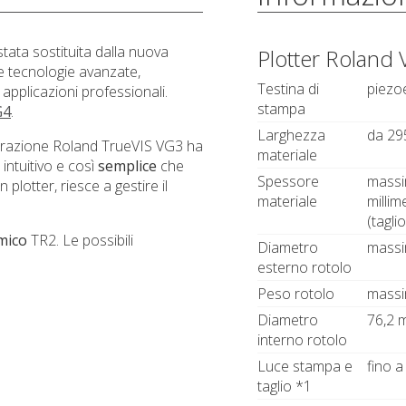
tata sostituita dalla nuova
Plotter Roland
e tecnologie avanzate,
Testina di
piezoe
applicazioni professionali.
stampa
G4
.
Larghezza
da 295
erazione
Roland TrueVIS VG3 ha
materiale
 intuitivo e così
semplice
che
Spessore
massim
plotter, riesce a gestire il
materiale
millim
(taglio
mico
TR2. Le possibili
Diametro
massi
esterno rotolo
Peso rotolo
massi
Diametro
76,2 m
interno rotolo
Luce stampa e
fino a
taglio *1