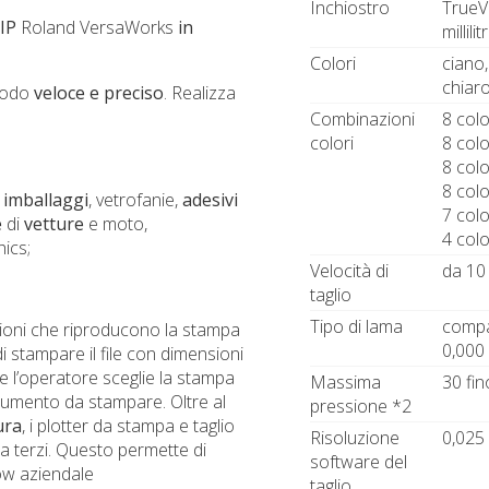
Inchiostro
TrueVI
IP
Roland VersaWorks
in
millilitr
Colori
ciano,
chiaro
 modo
veloce e preciso
. Realizza
Combinazioni
8 col
colori
8 col
8 col
8 col
 imballaggi
, vetrofanie,
adesivi
7 col
e
di
vetture
e moto,
4 colo
ics;
Velocità di
da 10
taglio
Tipo di lama
compa
zioni che riproducono la stampa
0,000 
 stampare il file con dimensioni
e l’operatore sceglie la stampa
Massima
30 fin
cumento da stampare. Oltre al
pressione *2
ura
, i plotter da stampa e taglio
Risoluzione
0,025 
 terzi. Questo permette di
software del
ow aziendale
taglio