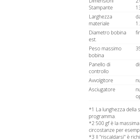
Dimensioni
2
Stampante
1
Larghezza
d
materiale
1
Diametro bobina
f
est.
Peso massimo
3
bobina
Panello di
di
controllo
Avvolgitore
n
Asciugatore
n
o
*1 La lunghezza della s
programma.
*2 500 gf è la massima 
circostanze per esempi
*3 Il "riscaldarsi" è r