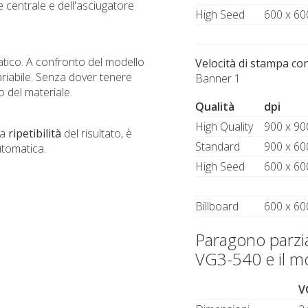
 centrale e dell'asciugatore
High Seed
600 x 60
atico. A confronto del modello
Velocità di stampa co
riabile. Senza dover tenere
Banner 1
o del materiale.
Qualità
dpi
High Quality
900 x 90
la
ripetibilità
del risultato, è
Standard
900 x 60
utomatica.
High Seed
600 x 60
Billboard
600 x 60
Paragono parzia
VG3-540 e il m
V