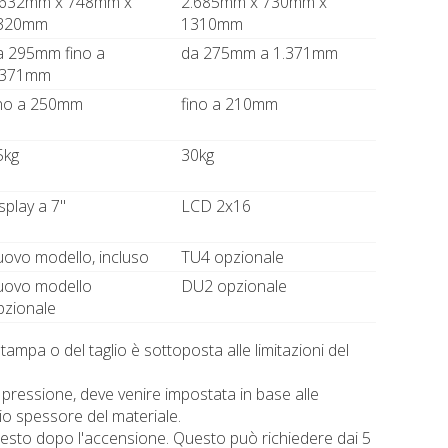
.632mm x 748mm x
2.685mm x 730mm x
320mm
1310mm
a 295mm fino a
da 275mm a 1.371mm
.371mm
ino a 250mm
fino a 210mm
5kg
30kg
splay a 7"
LCD 2x16
uovo modello, incluso
TU4 opzionale
uovo modello
DU2 opzionale
pzionale
tampa o del taglio è sottoposta alle limitazioni del
pressione, deve venire impostata in base alle
o spessore del materiale.
ichiesto dopo l'accensione. Questo può richiedere dai 5