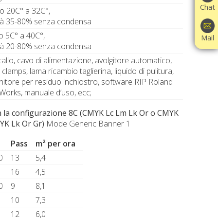
Chat
o 20C° a 32C°,
tà 35-80% senza condensa
o 5C° a 40C°,
Mail
tà 20-80% senza condensa
tallo, cavo di alimentazione, avolgitore automatico,
clamps, lama ricambio taglierina, liquido di pulitura,
nitore per residuo inchiostro, software RIP Roland
Works, manuale d’uso, ecc;
n la configurazione 8C (CMYK Lc Lm Lk Or o CMYK
MYK Lk Or Gr)
Mode Generic Banner 1
Pass
m² per ora
0
13
5,4
16
4,5
0
9
8,1
10
7,3
12
6,0