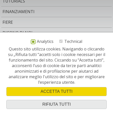
TUTORIALS
FINANZIAMENTI
FIERE
DICONO DI NOI
Analytics
Technical
AREA LEGALE
Questo sito utilizza cookies. Navigando o cliccando
CONTATTO
su „Rifiuta tutti “accetti solo i cookie necessari per il
funzionamento del sito. Ciccando su “Accetta tutti”,
NEWSLETTER
acconsenti l’uso di cookie da terze parti analitici
anonimizzati e di profilazione per aiutarci ad
SITI RELEVANTI:
analizzare meglio l'utilizzo del sito e per migliorare
l’esperienza utente.
ACCETTA TUTTI
RIFIUTA TUTTI