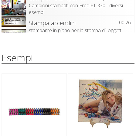
Campioni stampati con FreeJET 330 - diversi
esempi
Stampa accendini
00:26
stampante in piano per la stampa di: oggetti
promozionali, oggettistica, articoli da
premiazione: FreeJET, formato A3+
Stampa targhetta premiazione
01:06
Esempi
stampante in piano per la stampa di: oggetti
promozionali, oggettistica, articoli da
premiazione: FreeJET, formato A3+
Stampa accendini con FeeJET Plus
01:04
stampante in piano per la stampa di: oggetti
promozionali, oggettistica, articoli da
premiazione: FreeJET, formato A3+
Stampa accendini
01:10
Stampa diretta digitale su accendini, stampa in
piano, flatbed
Stampa su alluminio
01:00
stampa su alluminio