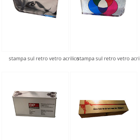
l'oggettistica, premiazione e
promozionaleoggettistica, premiazione e
Stampa copertina album
02:12
promozionale
fotografico feltro
Stampa su copertina album fotografico in feltro
FreeJET stampa su tappo per
01:27
bottiglie da vino
FreeJET stampa su tappo per bottiglie da vino
stampa sul retro vetro acrilico
stampa sul retro vetro acri
FreeJET stampa sughero
00:17
stampa su sughero con 5760 DPI
Campioni FreeJET 330
00:46
Campioni realizzati con FreeJET 330
Stampa alluminio
01:34
stampa su alluminio