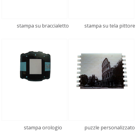
Stampa copertina album
01:20
fotografico
stampa su braccialetto
stampa su tela pittore
Freejet stampa copertina album fotografico
Stampa piastrella
03:12
stampa foto diretta su piastrella, stampante
per l'oggettistica, premiazione e promozionale,
tampografia digigtale, serigrafia digitale
Stampa su vetro
00:47
Freejet stampante gadget, premiazione e
promozionale
Stampa materiale plastico
01:03
stampa su materiale plastico
Stampa stick USB
00:53
stampa su chiavetta USB
stampa orologio
puzzle personalizzato
Stampa su vetro
00:33