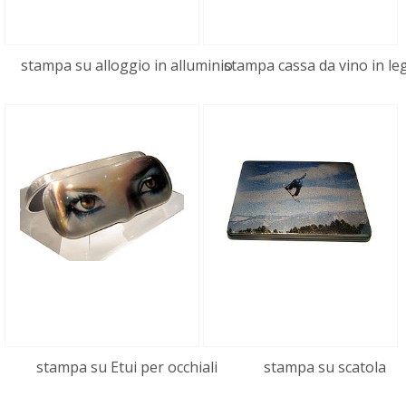
FreeJET stampa su foglio in
01:28
alluminio
FreeJET stampa su foglio in alluminio, utilizzato
stampa su alloggio in alluminio
stampa cassa da vino in le
come imballo.
Stampa su pelle
02:52
stampa pelle
stampa su Etui per occhiali
stampa su scatola