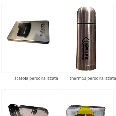
stampa vetro
Stampa pvc prefustellato freejet
00:40
porta bollo
Stampa pvc prefustellato porta bollo
Freejet stampa su legno
00:55
stampante gadget
Stampa su ceramica
00:42
stampante in piano per la stampa di: oggetti
promozionali, oggettistica, articoli da
scatola personalizzata
thermos personalizzat
premiazione: FreeJET, formato A3+
Freejet stampa su legno placcato
00:33
oro
stampa legno placcato oro
Freejet stampa su latta
00:38
Freejet stampante per l'Freejet stampante per