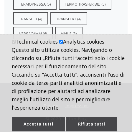
TERMOPRESSA
(5)
TERMO TRASFERIBILI
(5)
TRANSFER
(4)
TRANSFERT
(4)
VERSACAMM
(6)
VINILE
(3)
Technical cookies
Analytics cookies
Questo sito utilizza cookies. Navigando o
cliccando su „Rifiuta tutti “accetti solo i cookie
necessari per il funzionamento del sito.
Ciccando su “Accetta tutti”, acconsenti l’uso di
cookie da terze parti analitici anonimizzati e
di profilazione per aiutarci ad analizzare
meglio l'utilizzo del sito e per migliorare
Privacy
Impressum
l'esperienza utente.
© 2020 Plotter Blog