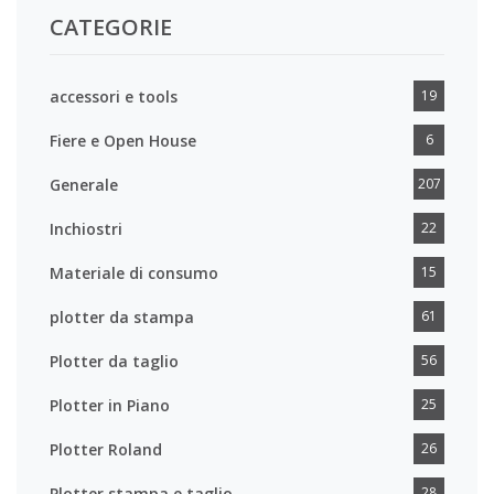
CATEGORIE
accessori e tools
19
Fiere e Open House
6
Generale
207
Inchiostri
22
Materiale di consumo
15
plotter da stampa
61
Plotter da taglio
56
Plotter in Piano
25
Plotter Roland
26
Plotter stampa e taglio
28