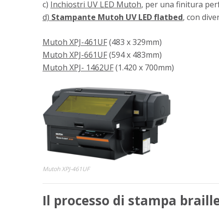
c)
Inchiostri UV LED Mutoh
, per una finitura per
d)
Stampante Mutoh UV LED flatbed
, con dive
Mutoh XPJ-461UF
(483 x 329mm)
Mutoh XPJ-661UF
(594 x 483mm)
Mutoh XPJ- 1462UF
(1.420 x 700mm)
Mutoh XPJ-461UF
Il processo di stampa braill