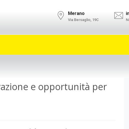
l'informativa privacy.
Ok
Merano
i
Via Bersaglio, 19C
No
vazione e opportunità per