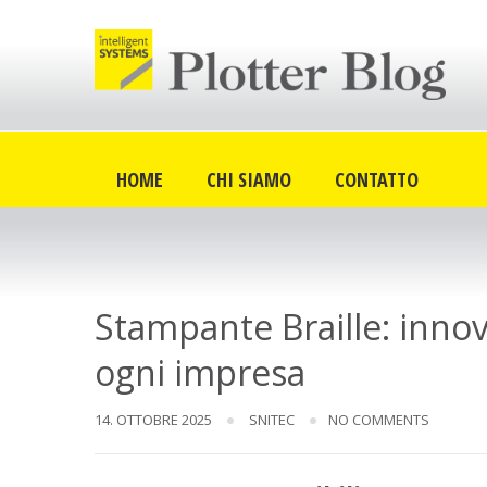
Skip
to
content
HOME
CHI SIAMO
CONTATTO
Stampante Braille: inno
ogni impresa
14. OTTOBRE 2025
SNITEC
NO COMMENTS