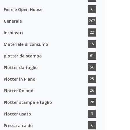
Fiere e Open House
6
Generale
207
Inchiostri
22
Materiale di consumo
15
plotter da stampa
61
Plotter da taglio
56
Plotter in Piano
25
Plotter Roland
26
Plotter stampa e taglio
28
Plotter usato
3
Pressa a caldo
6