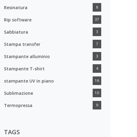
Resinatura
8
Rip software
37
Sabbiatura
3
Stampa transfer
7
Stampante alluminio
3
Stampante T-shirt
4
stampante UV in piano
16
Sublimazione
10
Termopressa
9
TAGS