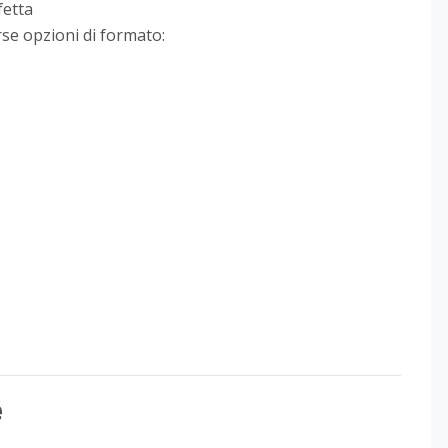
fetta
rse opzioni di formato:
e