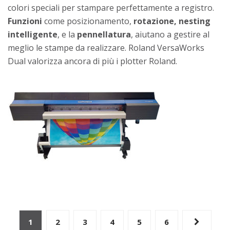
colori speciali per stampare perfettamente a registro.
Funzioni
come posizionamento,
rotazione, nesting
intelligente
, e la
pennellatura
, aiutano a gestire al
meglio le stampe da realizzare. Roland VersaWorks
Dual valorizza ancora di più i plotter Roland.
Navigazione
1
2
3
4
5
6