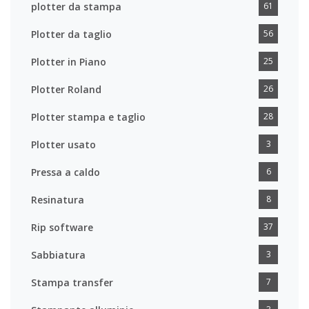
plotter da stampa
61
Plotter da taglio
56
Plotter in Piano
25
Plotter Roland
26
Plotter stampa e taglio
28
Plotter usato
3
Pressa a caldo
6
Resinatura
8
Rip software
37
Sabbiatura
3
Stampa transfer
7