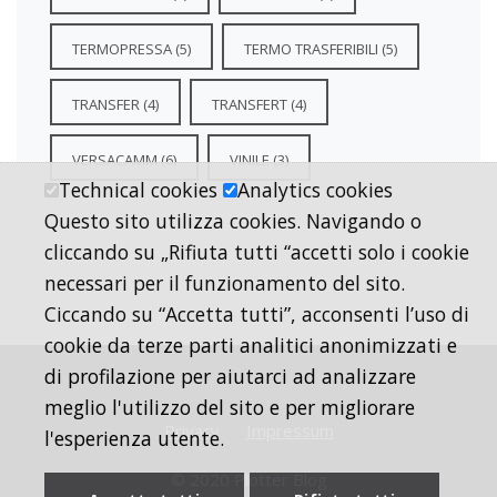
TERMOPRESSA
(5)
TERMO TRASFERIBILI
(5)
TRANSFER
(4)
TRANSFERT
(4)
VERSACAMM
(6)
VINILE
(3)
Technical cookies
Analytics cookies
Questo sito utilizza cookies. Navigando o
cliccando su „Rifiuta tutti “accetti solo i cookie
necessari per il funzionamento del sito.
Ciccando su “Accetta tutti”, acconsenti l’uso di
cookie da terze parti analitici anonimizzati e
di profilazione per aiutarci ad analizzare
meglio l'utilizzo del sito e per migliorare
Privacy
Impressum
l'esperienza utente.
© 2020 Plotter Blog