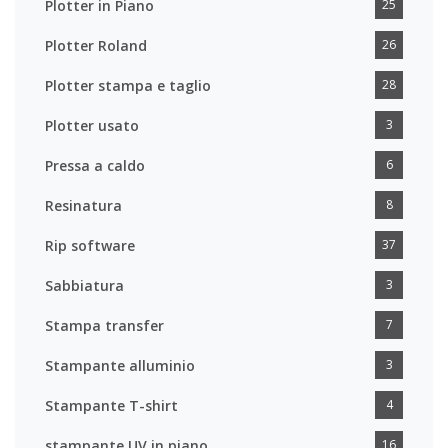
Plotter in Piano
25
Plotter Roland
26
Plotter stampa e taglio
28
Plotter usato
3
Pressa a caldo
6
Resinatura
8
Rip software
37
Sabbiatura
3
Stampa transfer
7
Stampante alluminio
3
Stampante T-shirt
4
stampante UV in piano
16