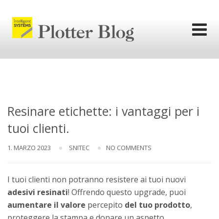
Skip
to
content
l'informativa
privacy.
Ok
Resinare etichette: i vantaggi per i
tuoi clienti.
1. MARZO 2023
SNITEC
NO COMMENTS
I tuoi clienti non potranno resistere ai tuoi nuovi
adesivi resinati
! Offrendo questo upgrade, puoi
aumentare il valore
percepito
del
tuo
prodotto
,
proteggere la stampa e donare un aspetto