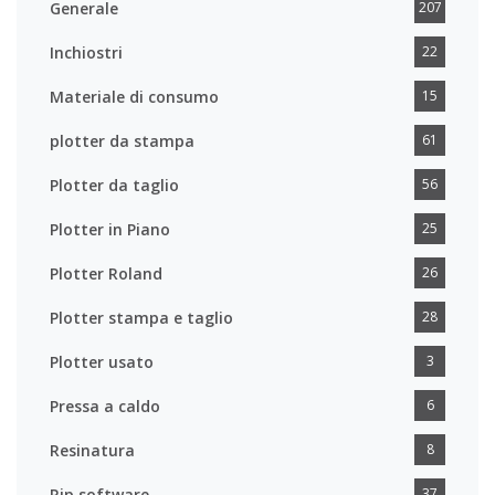
Generale
207
Inchiostri
22
Materiale di consumo
15
plotter da stampa
61
Plotter da taglio
56
Plotter in Piano
25
Plotter Roland
26
Plotter stampa e taglio
28
Plotter usato
3
Pressa a caldo
6
Resinatura
8
Rip software
37