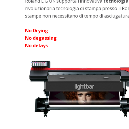
Roland DG UK supporta l’innovativa
tecnologia
rivoluzionaria tecnologia di stampa presso il Ro
stampe non necessitano di tempo di asciugatura
No Drying
No degassing
No delays