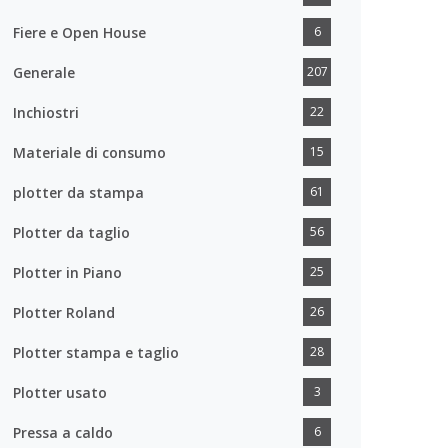
Fiere e Open House
6
Generale
207
Inchiostri
22
Materiale di consumo
15
plotter da stampa
61
Plotter da taglio
56
Plotter in Piano
25
Plotter Roland
26
Plotter stampa e taglio
28
Plotter usato
3
Pressa a caldo
6