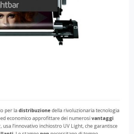
to per la
distribuzione
della rivoluzionaria tecnologia
ce ed economico approfittare dei numerosi
vantaggi
 usa l’innovativo inchiostro UV Light, che garantisce
illanti
. Le stampe
non
necessitano di tempo