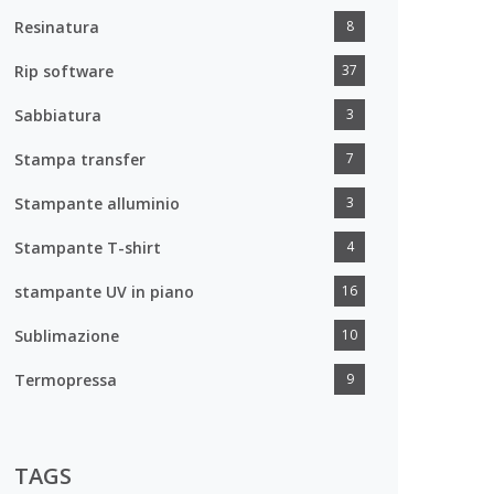
Resinatura
8
Rip software
37
Sabbiatura
3
Stampa transfer
7
Stampante alluminio
3
Stampante T-shirt
4
stampante UV in piano
16
Sublimazione
10
Termopressa
9
TAGS