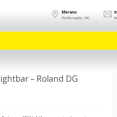
l'informativa privacy.
Ok
Merano
i
Via Bersaglio, 19C
No
Lightbar – Roland DG