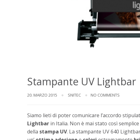
Stampante UV Lightbar
20. MARZO 2015
SNITEC
NO COMMENTS
Siamo lieti di poter comunicare l’accordo stipula
Lightbar
in Italia. Non è mai stato così sempli
della
stampa UV
. La stampante UV 640 Lightbar,
un’
ottima
adesione
e
colori
estremamente
br