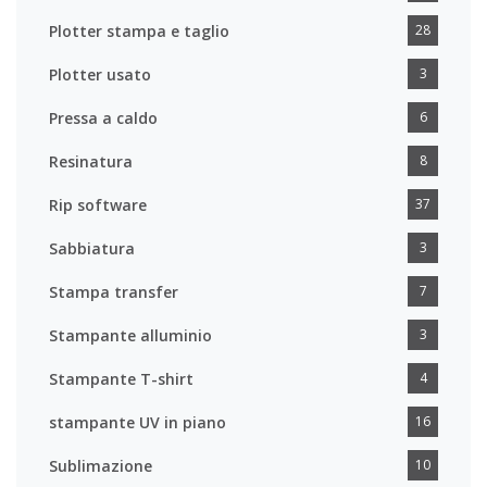
Plotter stampa e taglio
28
Plotter usato
3
Pressa a caldo
6
Resinatura
8
Rip software
37
Sabbiatura
3
Stampa transfer
7
Stampante alluminio
3
Stampante T-shirt
4
stampante UV in piano
16
Sublimazione
10