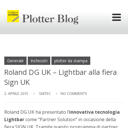
Skip
to
content
l'informativa
privacy.
Ok
Generale
Inchiostri
plotter da stampa
Roland DG UK – Lightbar alla fiera
Sign UK
2. APRILE 2015
SNITEC
NO COMMENTS
Roland DG UK ha presentato l’
innovativa tecnologia
Lightbar
come “Partner Solution” in occasione della
fiera SIGN UK. Tramite questo programma di partner