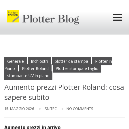
Skip
to
content
l'informativa
privacy.
Ok
Generale
Inchiostri
plotter da stampa
Plotter in
Piano
Plotter Roland
Plotter stampa e taglio
stampante UV in piano
Aumento prezzi Plotter Roland: cosa
sapere subito
15. MAGGIO 2026
SNITEC
NO COMMENTS
Aumento prezzi in arrivo