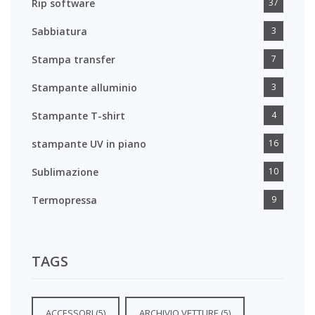
Rip software
37
Sabbiatura
3
Stampa transfer
7
Stampante alluminio
3
Stampante T-shirt
4
stampante UV in piano
16
Sublimazione
10
Termopressa
9
TAGS
ACCESSORI
(5)
ARCHIVIO VETTURE
(5)