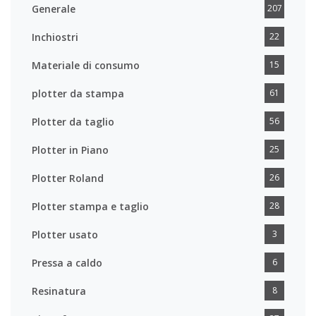
Generale
207
Inchiostri
22
Materiale di consumo
15
plotter da stampa
61
Plotter da taglio
56
Plotter in Piano
25
Plotter Roland
26
Plotter stampa e taglio
28
Plotter usato
3
Pressa a caldo
6
Resinatura
8