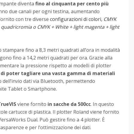
tampante diventa
fino al cinquanta per cento più
 hanno due canali per ogni testina, aumentando
 fornito con tre diverse
configurazioni di colori
, CMYK
ia quadricromia o CMYK + White + light magenta + light
ò stampare fino a 8,3 metri quadrati all’ora in modalità
ono fino a 14,2 metri quadrati per ora. Grazie alla
aumentare la pressione rispetto ai modelli di plotter
di poter tagliare una vasta gamma di materiali
to dell’invio dati via Bluetooth, permettendo
amite Tablet o Smartphone.
TrueVIS
viene fornito
in sacche da 500cc
. In questo
cole cartucce di plastica. Il plotter Roland viene fornito
ersaWorks Dual. Può gestire fino a 4 plotter. È
asparenze e per l’ottimizzazione dei dati.