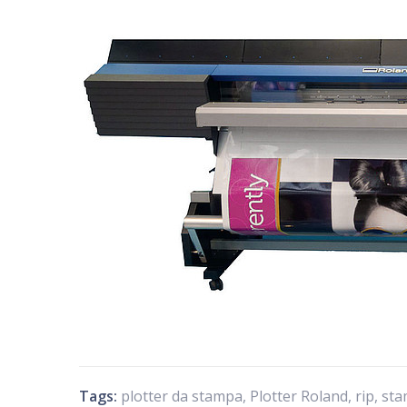
Tags:
plotter da stampa
,
Plotter Roland
,
rip
,
sta