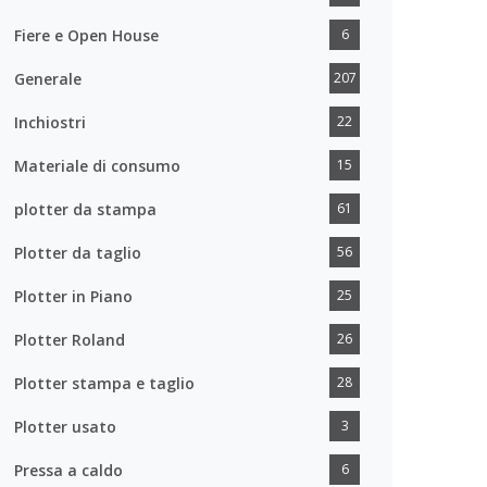
Fiere e Open House
6
Generale
207
Inchiostri
22
Materiale di consumo
15
plotter da stampa
61
Plotter da taglio
56
Plotter in Piano
25
Plotter Roland
26
Plotter stampa e taglio
28
Plotter usato
3
Pressa a caldo
6