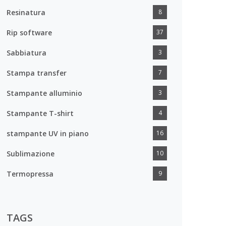
Resinatura
8
Rip software
37
Sabbiatura
3
Stampa transfer
7
Stampante alluminio
3
Stampante T-shirt
4
stampante UV in piano
16
Sublimazione
10
Termopressa
9
TAGS