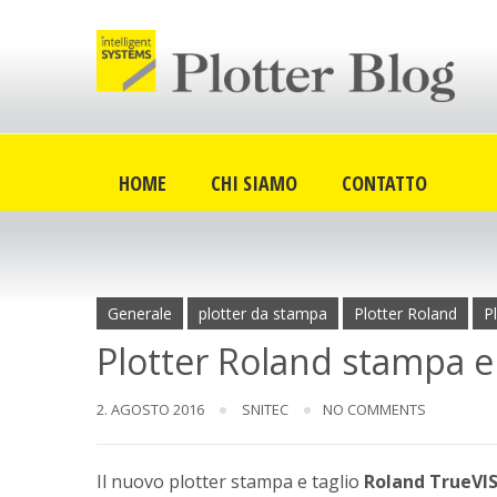
Skip
to
content
HOME
CHI SIAMO
CONTATTO
Generale
plotter da stampa
Plotter Roland
P
Plotter Roland stampa e
2. AGOSTO 2016
SNITEC
NO COMMENTS
Il nuovo plotter stampa e taglio
Roland TrueVIS