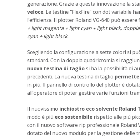
generazione. Grazie a questa innovazione la s
veloce
. Le testine “FlexFire” con dot variabile
l’efficienza. Il plotter Roland VG-640 può essere
+ light magenta + light cyan + light black, dopp
cyan + light black.
Scegliendo la configurazione a sette colori si pu
standard. Con la doppia quadricromia si raggiung
nuova testina di taglio
si ha la possibilità di 
precedenti. La nuova testina di taglio
permette 
in più. Il pannello di controllo del plotter è dota
all’operatore di poter gestire varie funzioni tr
Il nuovissimo
inchiostro eco solvente Roland 
modo è più
eco sostenibile
rispetto alle più pic
con il nuovo software rip professionale Roland V
dotato del nuovo modulo per la gestione delle tr