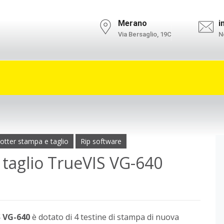
l'informativa privacy.
Ok
Merano
i
Via Bersaglio, 19C
No
lotter stampa e taglio
Rip software
 taglio TrueVIS VG-640
 VG-640
è dotato di 4 testine di stampa di nuova