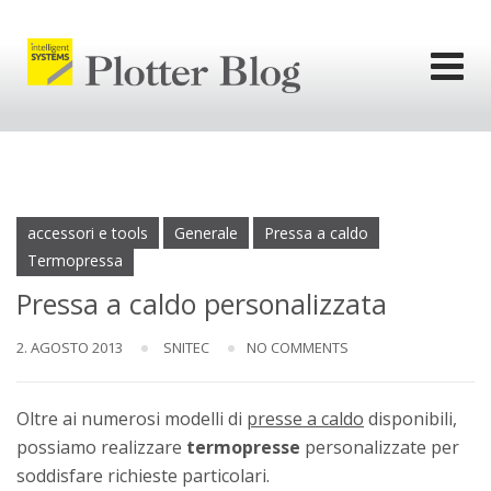
Skip
to
content
l'informativa
privacy.
Ok
accessori e tools
Generale
Pressa a caldo
Termopressa
Pressa a caldo personalizzata
2. AGOSTO 2013
SNITEC
NO COMMENTS
Oltre ai numerosi modelli di
presse a caldo
disponibili,
possiamo realizzare
termopresse
personalizzate per
soddisfare richieste particolari.