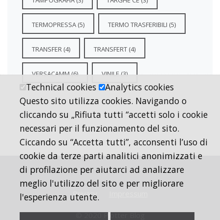
TAMPOGRAFIA
(3)
TARGHE CE
(3)
TERMOPRESSA
(5)
TERMO TRASFERIBILI
(5)
TRANSFER
(4)
TRANSFERT
(4)
VERSACAMM
(6)
VINILE
(3)
Technical cookies
Analytics cookies
Questo sito utilizza cookies. Navigando o
cliccando su „Rifiuta tutti “accetti solo i cookie
necessari per il funzionamento del sito.
Ciccando su “Accetta tutti”, acconsenti l’uso di
cookie da terze parti analitici anonimizzati e
di profilazione per aiutarci ad analizzare
meglio l'utilizzo del sito e per migliorare
Privacy
Impressum
l'esperienza utente.
© 2020 Plotter Blog